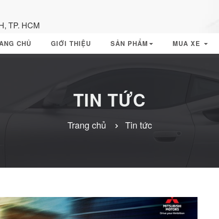
H, TP. HCM
ANG CHỦ
GIỚI THIỆU
SẢN PHẨM
MUA XE
TIN TỨC
Trang chủ
Tin tức