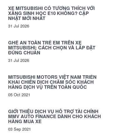
XE MITSUBISHI CÓ TƯƠNG THÍCH VỚI
XĂNG SINH HỌC E10 KHÔNG? CẬP
NHẬT MỚI NHẤT
31 Jul 2026
GHẾ AN TOÀN TRẺ EM TRÊN XE
MITSUBISHI: CÁCH CHỌN VÀ LẮP ĐẶT
ĐÚNG CHUẨN
31 Jul 2026
MITSUBISHI MOTORS VIỆT NAM TRIỂN
KHAI CHIẾN DỊCH CHĂM SÓC KHÁCH
HÀNG DỊCH VỤ TRÊN TOÀN QUỐC
05 Oct 2021
GIỚI THIỆU DỊCH VỤ HỖ TRỢ TÀI CHÍNH
MMV AUTO FINANCE DÀNH CHO KHÁCH
HÀNG MUA XE
03 Sep 2021