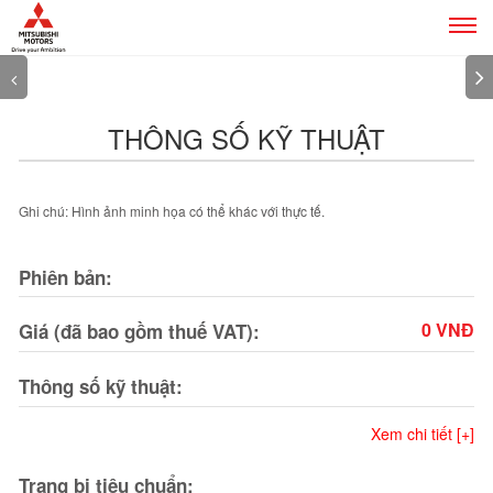
Tog
navi
Previous
THÔNG SỐ KỸ THUẬT
Ghi chú: Hình ảnh minh họa có thể khác với thực tế.
Phiên bản:
0 VNĐ
Giá (đã bao gồm thuế VAT):
Thông số kỹ thuật:
Xem chi tiết [+]
Trang bị tiêu chuẩn: